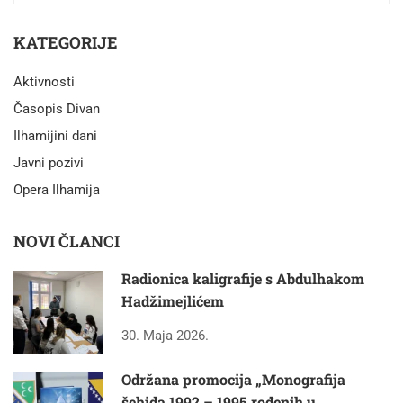
KATEGORIJE
Aktivnosti
Časopis Divan
Ilhamijini dani
Javni pozivi
Opera Ilhamija
NOVI ČLANCI
Radionica kaligrafije s Abdulhakom
Hadžimejlićem
30. Maja 2026.
Održana promocija „Monografija
šehida 1992 – 1995 rođenih u