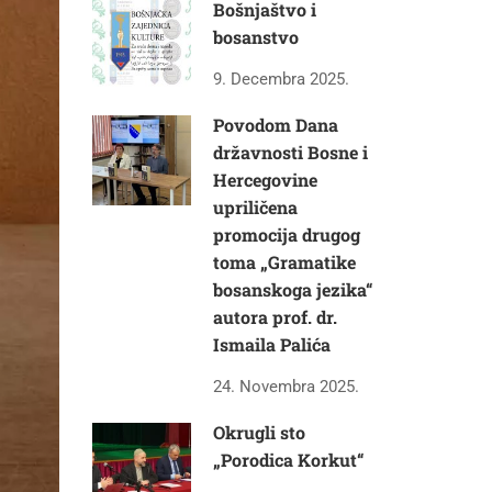
Bošnjaštvo i
bosanstvo
9. Decembra 2025.
Povodom Dana
državnosti Bosne i
Hercegovine
upriličena
promocija drugog
toma „Gramatike
bosanskoga jezika“
autora prof. dr.
Ismaila Palića
24. Novembra 2025.
Okrugli sto
„Porodica Korkut“