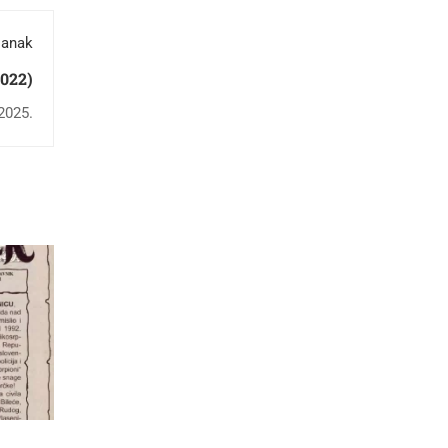
lanak
2022)
2025.