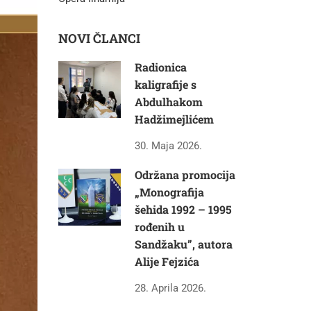
NOVI ČLANCI
Radionica
kaligrafije s
Abdulhakom
Hadžimejlićem
30. Maja 2026.
Održana promocija
„Monografija
šehida 1992 – 1995
rođenih u
Sandžaku”, autora
Alije Fejzića
28. Aprila 2026.