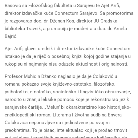
Bašović sa Filozofskog fakulteta u Sarajevu te Ajet Arifi,
direktor izdavačke kuće Connectum Sarajevo. Sa promotorima
je razgovarao doc. dr. Dženan Kos, direktor JU Gradska
biblioteka Travnik, a promociju je moderirala doc. dr. Amela
Bajrić.
Ajet Arifi, glavni urednik i direktor izdavačke kuće Connectum
istakao je da je riječ o posebnoj knjizi kojoj godine stajanja u
rukopisu ni najmanje nisu oduzele aktuelnost i originalnosti.
Profesor Muhidin Džanko naglasio je da je Čolaković u
romanu pokazao svoje književno-estetsko, filozofsko,
psihološko, etnološko, sociološko i lingvističko obrazovanje,
naročito u znanju leksike pomoću koje je rekonstruirao jezik
sarajevske čaršije. „‘Melun’ bi okarakterizirao kao historijsko-
enciklopedijski roman. Literarna i životna sudbina Envera
Čolakovića neponovljive su i jedinstvene po svojim
preokretima. To je pisac, intelektualac koji je prošao trnovit