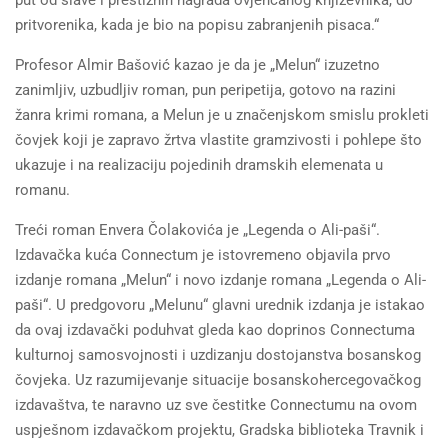
put od slave i prestižnih nagrada ovjenčanog književnika, do
pritvorenika, kada je bio na popisu zabranjenih pisaca.“
Profesor Almir Bašović kazao je da je „Melun“ izuzetno
zanimljiv, uzbudljiv roman, pun peripetija, gotovo na razini
žanra krimi romana, a Melun je u značenjskom smislu prokleti
čovjek koji je zapravo žrtva vlastite gramzivosti i pohlepe što
ukazuje i na realizaciju pojedinih dramskih elemenata u
romanu.
Treći roman Envera Čolakovića je „Legenda o Ali-paši“.
Izdavačka kuća Connectum je istovremeno objavila prvo
izdanje romana „Melun“ i novo izdanje romana „Legenda o Ali-
paši“. U predgovoru „Melunu“ glavni urednik izdanja je istakao
da ovaj izdavački poduhvat gleda kao doprinos Connectuma
kulturnoj samosvojnosti i uzdizanju dostojanstva bosanskog
čovjeka. Uz razumijevanje situacije bosanskohercegovačkog
izdavaštva, te naravno uz sve čestitke Connectumu na ovom
uspješnom izdavačkom projektu, Gradska biblioteka Travnik i