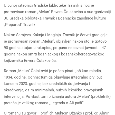
U punoj čitaonici Gradske biblioteke Travnik sinoć je
promovisan roman „Melun“ Envera Čolakovića u suorganizaciji
JU Gradska biblioteka Travnik i Bošnjačke zajednice kulture
„Preporod“ Travnik.
Nakon Sarajeva, Kaknja i Maglaja, Travnik je četvrti grad gdje
je promovisan roman „Melun“, objavljen nakon što je gotovo
90 godina stajao u rukopisu, potpuno nepoznat javnosti i 47
godina nakon smrti bošnjačkog i bosanskohercegovačkog
književnika Envera Čolakovića.
Roman „Melun“ Čolaković je počeo pisati još kao mladić,
1934. godine. Connectum ga objavljuje integralno prvi put
koncem 2023. godine, bez uredničkih dotjerivanja i
skraćivanja, osim minimalnih, nužnih leksičko-pravopisnih
intervencija. Po vlastitom priznanju autora „Melun“ (prokletnik)
preteča je velikog romana „Legenda o Ali-paši“.
O romanu su govorili prof. dr. Muhidin Džanko i prof. dr. Almir