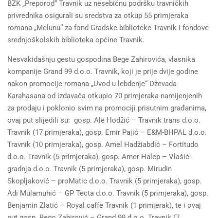
BZK „Preporod“ Travnik uz nesebičnu podršku travničkih
privrednika osigurali su sredstva za otkup 55 primjeraka
romana „Melunu“ za fond Gradske biblioteke Travnik i fondove
srednjoškolskih biblioteka općine Travnik.
Nesvakidašnju gestu gospodina Bege Zahirovića, vlasnika
kompanije Grand 99 d.o.o. Travnik, koji je prije dvije godine
nakon promocije romana „Uvod u lebdenje“ Dževada
Karahasana od izdavača otkupio 70 primjeraka namijenjenih
za prodaju i poklonio svim na promociji prisutnim građanima,
ovaj put slijedili su: gosp. Ale Hodžić – Travnik trans d.o.o.
Travnik (17 primjeraka), gosp. Emir Pajić – E&M-BHPAL d.o.o.
Travnik (10 primjeraka), gosp. Amel Hadžiabdić – Fortitudo
d.o.o. Travnik (5 primjeraka), gosp. Amer Halep – Vlašić-
gradnja d.o.o. Travnik (5 primjeraka), gosp. Mirudin
Skopljaković – proMatic d.o.o. Travnik (5 primjeraka), gosp.
Adi Mulamuhić – GP Tecta d.o.o. Travnik (5 primjeraka), gosp.
Benjamin Zlatić – Royal caffe Travnik (1 primjerak), te i ovaj
put gosp. Bego Zahirović – Grand 99 d.o.o. Travnik (7