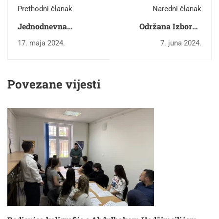
Prethodni članak
Naredni članak
Jednodnevna
Održana Izborna
kulturalno-
sjednica Skupštine
17. maja 2024.
7. juna 2024.
historijska posjeta
BZK „Preporod“
učenika srednjih
Travnik za mandatni
škola općine Travnik
period 2024 – 2028.
Povezane vijesti
Memorijalnom centru
godina
Srebrenica