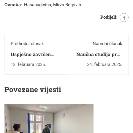
Oznaka:
Hasanaginica
,
Mirza Begović
Podijeli:
Prethodni članak
Naredni članak
Uspješno završen
Naučna studija prof.
projekat Digitalizacija
dr. Dženana Kosa
12. februara 2025.
24. februara 2025.
časopisa „DIVAN“ od
„Književno i
broja 41 do broja 63
publicističko djelo
Nedžada
Povezane vijesti
Ibrišimovića“
predstavljena u
Centru za kulturu
općine Travnik