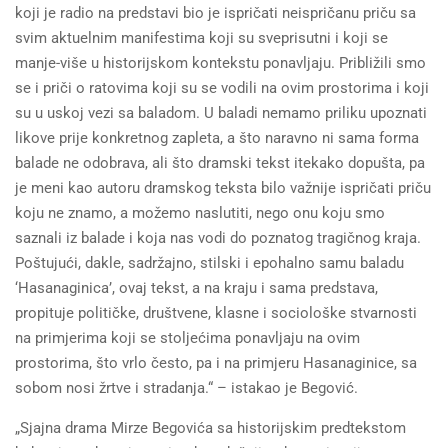
koji je radio na predstavi bio je ispričati neispričanu priču sa
svim aktuelnim manifestima koji su sveprisutni i koji se
manje-više u historijskom kontekstu ponavljaju. Približili smo
se i priči o ratovima koji su se vodili na ovim prostorima i koji
su u uskoj vezi sa baladom. U baladi nemamo priliku upoznati
likove prije konkretnog zapleta, a što naravno ni sama forma
balade ne odobrava, ali što dramski tekst itekako dopušta, pa
je meni kao autoru dramskog teksta bilo važnije ispričati priču
koju ne znamo, a možemo naslutiti, nego onu koju smo
saznali iz balade i koja nas vodi do poznatog tragičnog kraja.
Poštujući, dakle, sadržajno, stilski i epohalno samu baladu
‘Hasanaginica’, ovaj tekst, a na kraju i sama predstava,
propituje političke, društvene, klasne i sociološke stvarnosti
na primjerima koji se stoljećima ponavljaju na ovim
prostorima, što vrlo često, pa i na primjeru Hasanaginice, sa
sobom nosi žrtve i stradanja.“ – istakao je Begović.
„Sjajna drama Mirze Begovića sa historijskim predtekstom