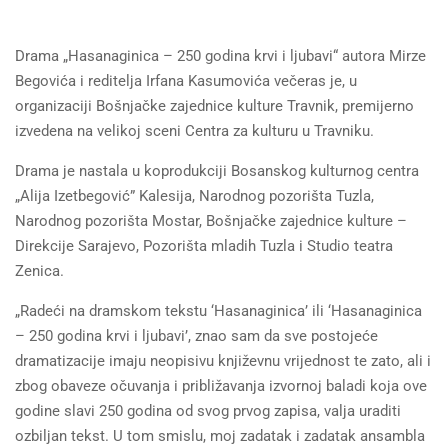
Drama „Hasanaginica – 250 godina krvi i ljubavi“ autora Mirze
Begovića i reditelja Irfana Kasumovića večeras je, u
organizaciji Bošnjačke zajednice kulture Travnik, premijerno
izvedena na velikoj sceni Centra za kulturu u Travniku.
Drama je nastala u koprodukciji Bosanskog kulturnog centra
„Alija Izetbegović” Kalesija, Narodnog pozorišta Tuzla,
Narodnog pozorišta Mostar, Bošnjačke zajednice kulture –
Direkcije Sarajevo, Pozorišta
mladih Tuzla i Studio teatra
Zenica.
„Radeći na dramskom tekstu ‘Hasanaginica’ ili ‘Hasanaginica
– 250 godina krvi i ljubavi’, znao sam da sve postojeće
dramatizacije imaju neopisivu književnu vrijednost te zato, ali i
zbog obaveze očuvanja i približavanja izvornoj baladi koja ove
godine slavi 250 godina od svog prvog zapisa, valja uraditi
ozbiljan tekst. U tom smislu, moj zadatak i zadatak ansambla