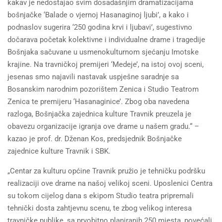
kakav je nedostajao svim dosadašnjim dramatizacijama
bošnjačke ‘Balade o vjernoj Hasanaginoj ljubi’, a kako i
podnaslov sugerira ‘250 godina krvi i ljubavi’, sugestivno
dočarava početak kolektivne i individualne drame i tragedije
Bošnjaka sačuvane u usmenokulturnom sjećanju Imotske
krajine. Na travničkoj premijeri ‘Medeje’, na istoj ovoj sceni,
jesenas smo najavili nastavak uspješne saradnje sa
Bosanskim narodnim pozorištem Zenica i Studio Teatrom
Zenica te premijeru ‘Hasanaginice’. Zbog oba navedena
razloga, Bošnjačka zajednica kulture Travnik preuzela je
obavezu organizacije igranja ove drame u našem gradu.“ –
kazao je prof. dr. Dženan Kos, predsjednik Bošnjačke
zajednice kulture Travnik i SBK.
„Centar za kulturu općine Travnik pružio je tehničku podršku
realizaciji ove drame na našoj velikoj sceni. Uposlenici Centra
su tokom cijelog dana s ekipom Studio teatra pripremali
tehnički dosta zahtjevnu scenu, te zbog velikog interesa
travničke publike, sa prvobitno planiranih 250 mjesta, povećali