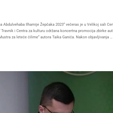
a Abdulvehaba Ilhamije Žepčaka 2023“ večeras je u Velikoj sali Cen
“ Travnik i Centra za kulturu održana koncertna promocija zbirke au
ustra za leteće ćilime“ autora Taika Ganića. Nakon objavljivanja …