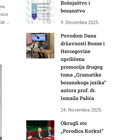
Bošnjaštvo i
ena
bosanstvo
nice
tar …
9. Decembra 2025.
Povodom Dana
državnosti Bosne i
Hercegovine
upriličena
promocija drugog
toma „Gramatike
bosanskoga jezika“
autora prof. dr.
Ismaila Palića
24. Novembra 2025.
Okrugli sto
„Porodica Korkut“