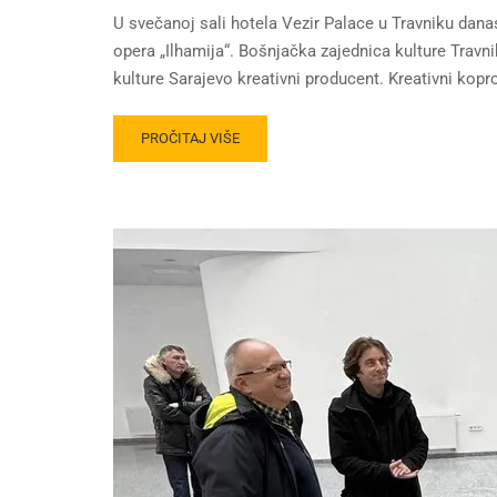
U svečanoj sali hotela Vezir Palace u Travniku dana
opera „Ilhamija“. Bošnjačka zajednica kulture Travn
kulture Sarajevo kreativni producent. Kreativni kop
PROČITAJ VIŠE