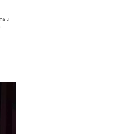
ima u
a