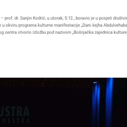
prof. dr. Sanjin Kodrić, u utorak, 5.12., boravio je u posjeti društv
e u okviru programa kulturne manifestacije „Dani šejha Abdulvehab
og centra otvorio izložbu pod nazivom „Bošnjačka zajednica kulture