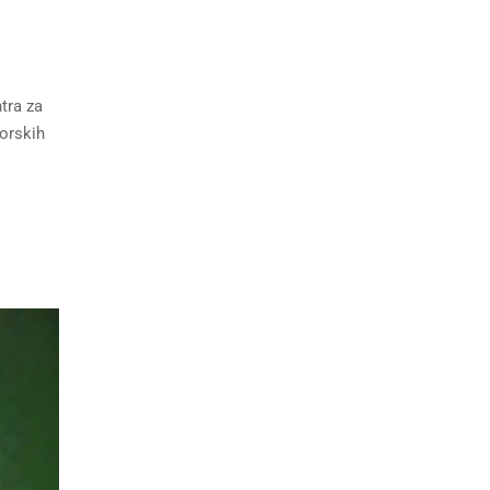
tra za
torskih