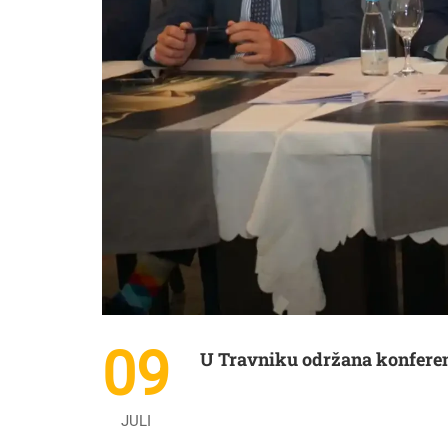
09
U Travniku održana konferen
JULI