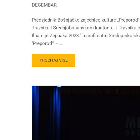
DECEMBAR
Predsjednik Bošnjačke zajednice kulture „Preporod“ – 
Travniku i Srednjobosanskom kantonu. U Travniku j
Ilhamije Žepčaka 2023.“ u amfiteatru Srednjoškolsk
‘Preporod’“ – …
PROČITAJ VIŠE