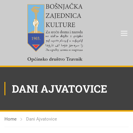
DANI AJVATOVICE
Home
Dani Ajvatovice